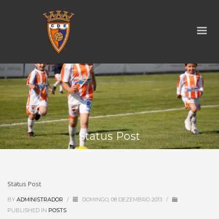
Status Post
Status Post
BY
ADMINISTRADOR
/
DOMINGO, 08 DEZEMBRO 2013
/
PUBLISHED IN
POSTS